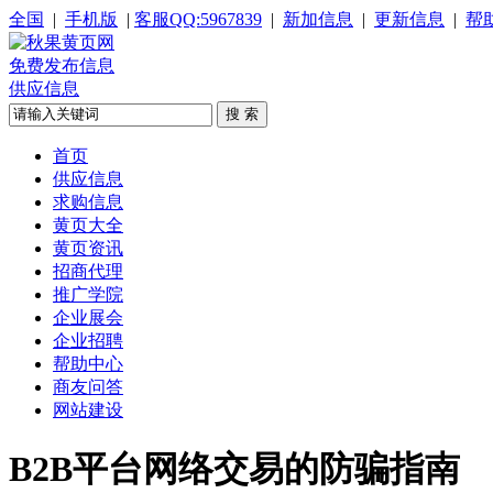
全国
|
手机版
|
客服QQ:5967839
|
新加信息
|
更新信息
|
帮
免费发布信息
供应信息
首页
供应信息
求购信息
黄页大全
黄页资讯
招商代理
推广学院
企业展会
企业招聘
帮助中心
商友问答
网站建设
B2B平台网络交易的防骗指南