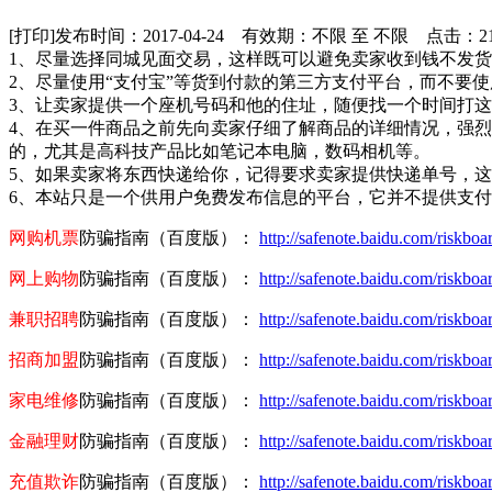
[打印]
发布时间：2017-04-24 有效期：不限 至 不限 点击：
2
1、尽量选择同城见面交易，这样既可以避免卖家收到钱不发
2、尽量使用“支付宝”等货到付款的第三方支付平台，而不要
3、让卖家提供一个座机号码和他的住址，随便找一个时间打
4、在买一件商品之前先向卖家仔细了解商品的详细情况，强
的，尤其是高科技产品比如笔记本电脑，数码相机等。
5、如果卖家将东西快递给你，记得要求卖家提供快递单号，
6、本站只是一个供用户免费发布信息的平台，它并不提供支
网购机票
防骗指南（百度版）：
http://safenote.baidu.com/riskboa
网上购物
防骗指南（百度版）：
http://safenote.baidu.com/riskbo
兼职招聘
防骗指南（百度版）：
http://safenote.baidu.com/riskboa
招商加盟
防骗指南（百度版）：
http://safenote.baidu.com/riskboar
家电维修
防骗指南（百度版）：
http://safenote.baidu.com/riskboar
金融理财
防骗指南（百度版）：
http://safenote.baidu.com/riskbo
充值欺诈
防骗指南（百度版）：
http://safenote.baidu.com/riskboa